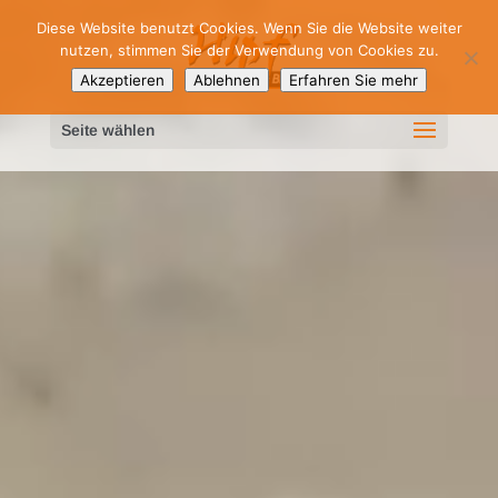
Video-
Diese Website benutzt Cookies. Wenn Sie die Website weiter
Player
nutzen, stimmen Sie der Verwendung von Cookies zu.
Akzeptieren
Ablehnen
Erfahren Sie mehr
Seite wählen