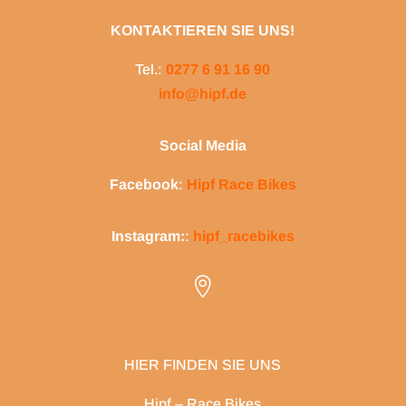
KONTAKTIEREN SIE UNS!
Tel.:
0277 6 91 16 90
info@hipf.de
Social Media
Facebook
:
Hipf Race Bikes
Instagram:
:
hipf_racebikes

HIER FINDEN SIE UNS
Hipf – Race Bikes