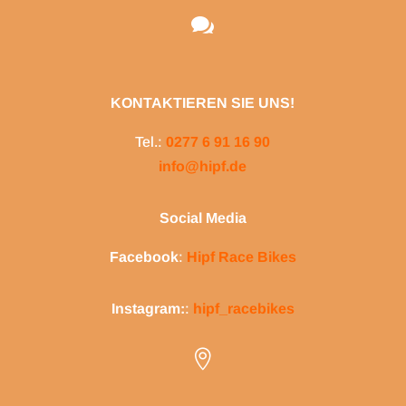

KONTAKTIEREN SIE UNS!
Tel.:
0277 6 91 16 90
info@hipf.de
Social Media
Facebook
:
Hipf Race Bikes
Instagram:
:
hipf_racebikes
